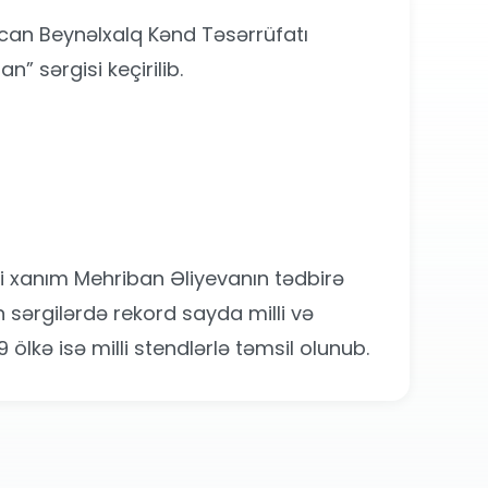
ycan Beynəlxalq Kənd Təsərrüfatı
” sərgisi keçirilib.
ci xanım Mehriban Əliyevanın tədbirə
 sərgilərdə rekord sayda milli və
 ölkə isə milli stendlərlə təmsil olunub.