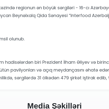
rkəzində regionun ən böyük sərgiləri - 16-cı Azərba
can Beynəlxalq Qida Sənayesi “Interfood Azerbaijan
msil olunub.
m hadisələrdən biri Prezident İlham Əliyev və birin
bütün pavilyonları və açıq meydançasını əhatə edən
kdə, sərgilərdə 31 ölkədən 479 şirkət iştirak edib, 9
Media Şəkilləri