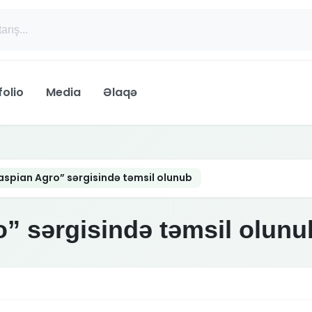
folio
Media
Əlaqə
aspian Agro” sərgisində təmsil olunub
” sərgisində təmsil olunu