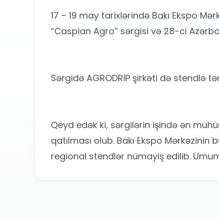
17 – 19 may tarixlərində Bakı Ekspo Mə
“Caspian Agro” sərgisi və 28-ci Azərbay
Sərgidə AGRODRİP şirkəti də stendlə tə
Qeyd edək ki, sərgilərin işində ən mühü
qatılması olub. Bakı Ekspo Mərkəzinin 
regional stendlər nümayiş edilib. Ümumili