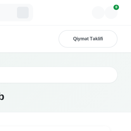
0
Qiymət Təklifi
b