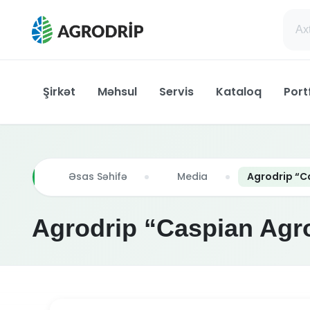
Şirkət
Məhsul
Servis
Kataloq
Port
Əsas Səhifə
Media
Agrodrip “C
Agrodrip “Caspian Agro