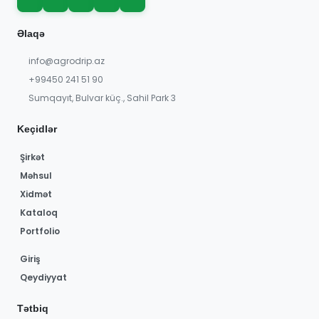
Əlaqə
info@agrodrip.az
+99450 241 51 90
Sumqayıt, Bulvar küç., Sahil Park 3
Keçidlər
Şirkət
Məhsul
Xidmət
Kataloq
Portfolio
Giriş
Qeydiyyat
Tətbiq