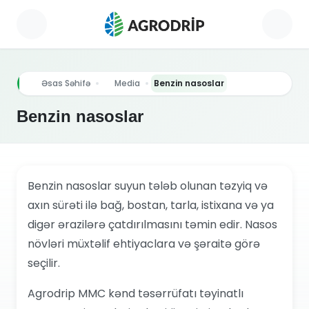
Əsas Səhifə
Media
Benzin nasoslar
Benzin nasoslar
Benzin nasoslar suyun tələb olunan təzyiq və
axın sürəti ilə bağ, bostan, tarla, istixana və ya
digər ərazilərə çatdırılmasını təmin edir. Nasos
növləri müxtəlif ehtiyaclara və şəraitə görə
seçilir.
Agrodrip MMC kənd təsərrüfatı təyinatlı