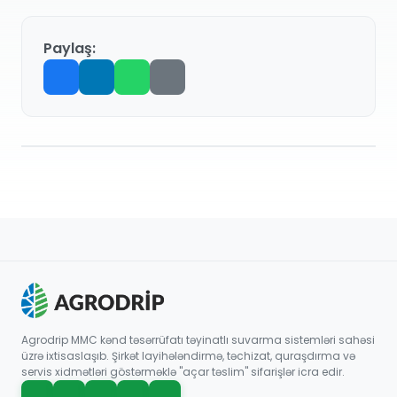
Paylaş:
Agrodrip MMC kənd təsərrüfatı təyinatlı suvarma sistemləri sahəsi
üzrə ixtisaslaşıb. Şirkət layihələndirmə, təchizat, quraşdırma və
servis xidmətləri göstərməklə "açar təslim" sifarişlər icra edir.