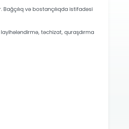
Bağçılıq və bostançılıqda istifadəsi
t layihələndirmə, təchizat, quraşdırma