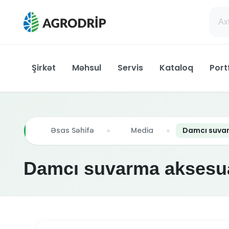
Şirkət
Məhsul
Servis
Kataloq
Port
Əsas Səhifə
Media
Damcı suvar
Damcı suvarma aksesua