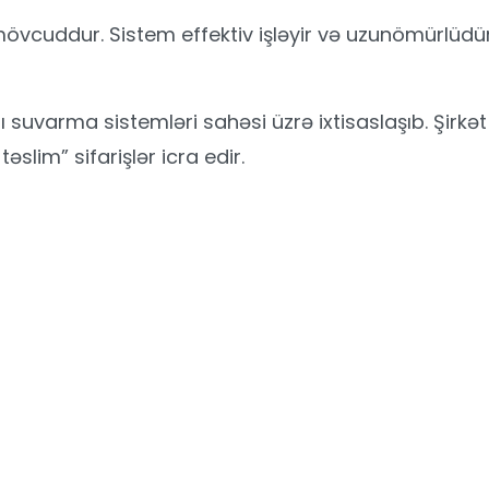
cuddur. Sistem effektiv işləyir və uzunömürlüdür. 
 suvarma sistemləri sahəsi üzrə ixtisaslaşıb. Şirkə
slim” sifarişlər icra edir.