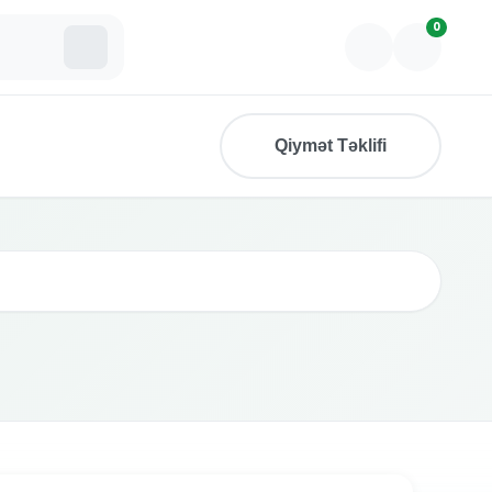
0
Qiymət Təklifi