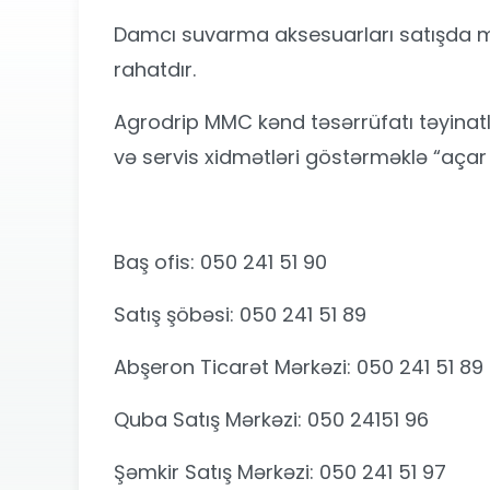
Damcı suvarma aksesuarları satışda möv
rahatdır.
Agrodrip MMC kənd təsərrüfatı təyinatlı
və servis xidmətləri göstərməklə “açar tə
Baş ofis: 050 241 51 90
Satış şöbəsi: 050 241 51 89
Abşeron Ticarət Mərkəzi: 050 241 51 89
Quba Satış Mərkəzi: 050 24151 96
Şəmkir Satış Mərkəzi: 050 241 51 97