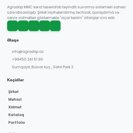
Agrodrip MMC kənd təsərrüfatı təyinatlı suvarma sistemləri sahəsi
üzrə ixtisaslaşıb. Şirkət layihələndirmə, təchizat, quraşdırma və
servis xidmətləri göstərməklə "açar təslim" sifarişlər icra edir.
Əlaqə
info@agrodrip.az
+99450 241 51 90
Sumqayıt, Bulvar küç., Sahil Park 3
Keçidlər
Şirkət
Məhsul
Xidmət
Kataloq
Portfolio