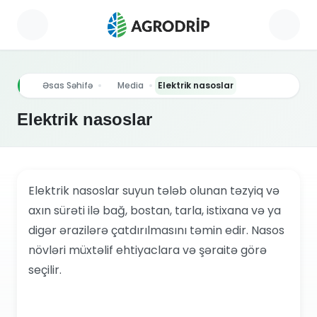
Əsas Səhifə
Media
Elektrik nasoslar
Elektrik nasoslar
Elektrik nasoslar suyun tələb olunan təzyiq və
axın sürəti ilə bağ, bostan, tarla, istixana və ya
digər ərazilərə çatdırılmasını təmin edir. Nasos
növləri müxtəlif ehtiyaclara və şəraitə görə
seçilir.