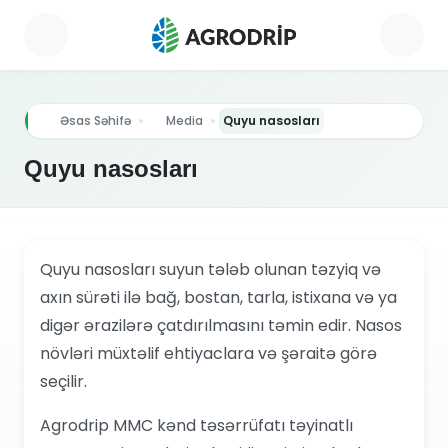
Əsas Səhifə
Media
Quyu nasosları
Quyu nasosları
Quyu nasosları suyun tələb olunan təzyiq və
axın sürəti ilə bağ, bostan, tarla, istixana və ya
digər ərazilərə çatdırılmasını təmin edir. Nasos
növləri müxtəlif ehtiyaclara və şəraitə görə
seçilir.
Agrodrip MMC kənd təsərrüfatı təyinatlı