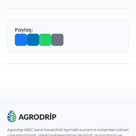
Paylaş:
Agrodrip MMC kənd təsərrüfatı təyinatlı suvarma sistemləri sahəsi
üzrə ixtisaslaşıb. Şirkət layihələndirmə, təchizat, quraşdırma və