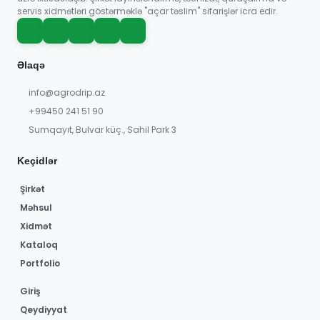
servis xidmətləri göstərməklə "açar təslim" sifarişlər icra edir.
Əlaqə
info@agrodrip.az
+99450 241 51 90
Sumqayıt, Bulvar küç., Sahil Park 3
Keçidlər
Şirkət
Məhsul
Xidmət
Kataloq
Portfolio
Giriş
Qeydiyyat