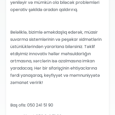
yeniləyir və mümkün ola biləcək problemləri
operativ şəkildə aradan qaldırırıq.
Beləliklə, bizimlə əməkdaşlıq edərək, müasir
suvarma sistemlərinin və peşəkar xidmətlərin
üstünlüklərindən yararlana bilərsiniz. Təklif
etdiyimiz innovativ həllər məhsuldarlığın
artmasına, xərclərin isə azalmasına imkan
yaradacaq. Hər bir sifarişçinin ehtiyaclarına
fərdi yanaşaraq, keyfiyyət və məmnuniyyətə
zəmanət veririk!
Baş ofis: 050 241 51 90