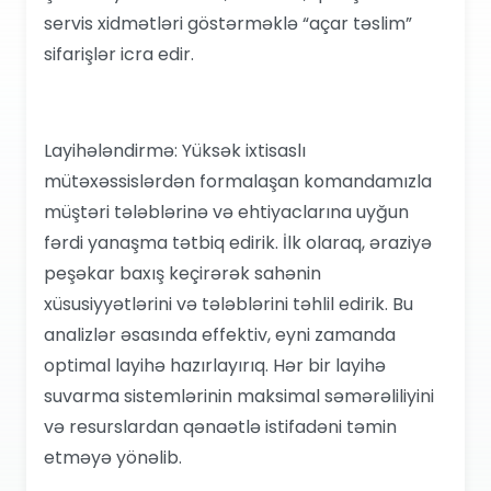
servis xidmətləri göstərməklə “açar təslim”
sifarişlər icra edir.
Layihələndirmə: Yüksək ixtisaslı
mütəxəssislərdən formalaşan komandamızla
müştəri tələblərinə və ehtiyaclarına uyğun
fərdi yanaşma tətbiq edirik. İlk olaraq, əraziyə
peşəkar baxış keçirərək sahənin
xüsusiyyətlərini və tələblərini təhlil edirik. Bu
analizlər əsasında effektiv, eyni zamanda
optimal layihə hazırlayırıq. Hər bir layihə
suvarma sistemlərinin maksimal səmərəliliyini
və resurslardan qənaətlə istifadəni təmin
etməyə yönəlib.