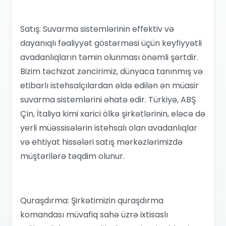
Satış: Suvarma sistemlərinin effektiv və
dayanıqlı fəaliyyət göstərməsi üçün keyfiyyətli
avadanlıqların təmin olunması önəmli şərtdir.
Bizim təchizat zəncirimiz, dünyaca tanınmış və
etibarlı istehsalçılardan əldə edilən ən müasir
suvarma sistemlərini əhatə edir. Türkiyə, ABŞ
Çin, İtaliya kimi xarici ölkə şirkətlərinin, eləcə də
yerli müəssisələrin istehsalı olan avadanlıqlar
və ehtiyat hissələri satış mərkəzlərimizdə
müştərilərə təqdim olunur.
Quraşdırma: Şirkətimizin quraşdırma
komandası müvafiq sahə üzrə ixtisaslı