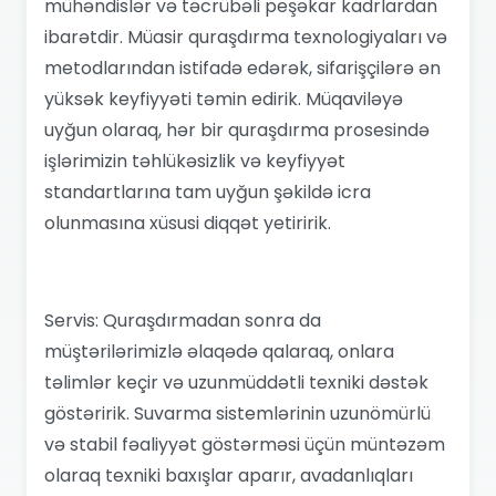
mühəndislər və təcrübəli peşəkar kadrlardan
ibarətdir. Müasir quraşdırma texnologiyaları və
metodlarından istifadə edərək, sifarişçilərə ən
yüksək keyfiyyəti təmin edirik. Müqaviləyə
uyğun olaraq, hər bir quraşdırma prosesində
işlərimizin təhlükəsizlik və keyfiyyət
standartlarına tam uyğun şəkildə icra
olunmasına xüsusi diqqət yetiririk.
Servis: Quraşdırmadan sonra da
müştərilərimizlə əlaqədə qalaraq, onlara
təlimlər keçir və uzunmüddətli texniki dəstək
göstəririk. Suvarma sistemlərinin uzunömürlü
və stabil fəaliyyət göstərməsi üçün müntəzəm
olaraq texniki baxışlar aparır, avadanlıqları