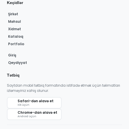
Keçidlər
Şirkət
Məhsul
Xidmət
Kataloq
Portfolio
Giriş
Qeydiyyat
Tətbiq
Saytdan mobil tətbiq formatında istifadə etmək üçün təlimatları
izləməyiniz xahiş olunur.
Safari-dən əlavə et
iOS üçün
Chrome-dan əlavə et
Android üçün