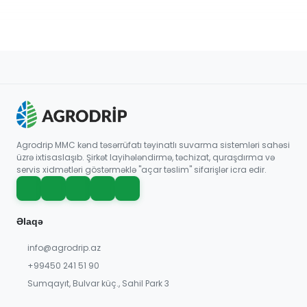
Agrodrip MMC kənd təsərrüfatı təyinatlı suvarma sistemləri sahəsi
üzrə ixtisaslaşıb. Şirkət layihələndirmə, təchizat, quraşdırma və
servis xidmətləri göstərməklə "açar təslim" sifarişlər icra edir.
Əlaqə
info@agrodrip.az
+99450 241 51 90
Sumqayıt, Bulvar küç., Sahil Park 3