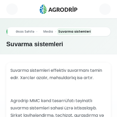
Əsas Səhifə
Media
Suvarma sistemleri
Suvarma sistemleri
Suvarma sistemleri effektiv suvarmanı təmin
edir. Xərclər azalır, məhsuldarlıq isə artır.
Agrodrip MMC kənd təsərrüfatı təyinatlı
suvarma sistemləri sahəsi üzrə ixtisaslaşıb.
Şirkət layihələndirmə, təchizat, quraşdırma və