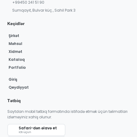
+99450 241 51 90
Sumqayıt, Bulvar küç., Sahil Park 3
Keçidlər
Şirkət
Məhsul
Xidmət
Kataloq
Portfolio
Giriş
Qeydiyyat
Tətbiq
Saytdan mobil tətbiq formatında istifadə etmək üçün təlimatları
izləməyiniz xahiş olunur.
Safari-dən əlavə et
iOS üçün