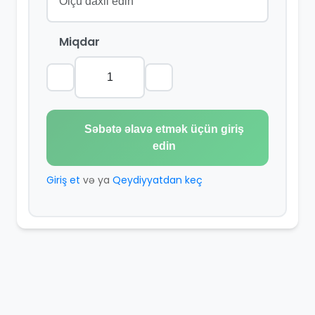
Miqdar
Səbətə əlavə etmək üçün giriş
edin
Giriş et
və ya
Qeydiyyatdan keç