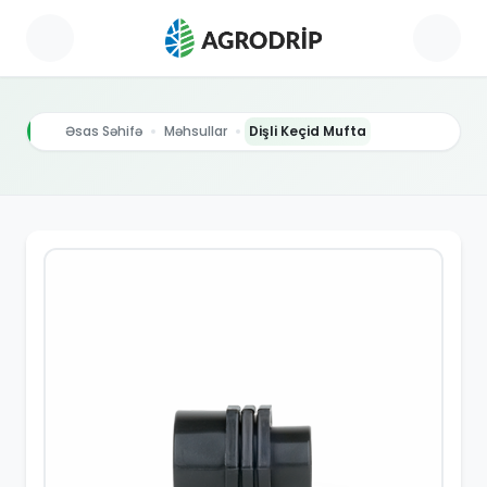
Əsas Səhifə
Məhsullar
Dişli Keçid Mufta