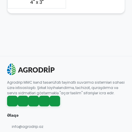
4" x 3"
Agrodrip MMC kənd təsərrüfatı təyinatlı suvarma sistemləri sahəsi
üzrə ixtisaslaşıb. Şirkət layihələndirmə, təchizat, quraşdırma və
servis xidmətləri göstərməklə "açar təslim" sifarişlər icra edir.
Əlaqə
info@agrodrip.az