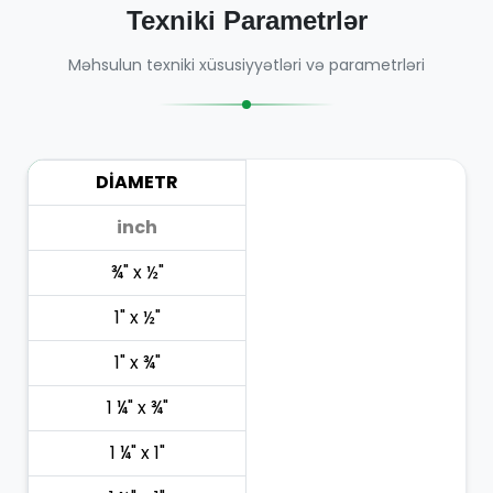
Texniki Parametrlər
Məhsulun texniki xüsusiyyətləri və parametrləri
DİAMETR
inch
¾" x ½"
1" x ½"
1" x ¾"
1 ¼" x ¾"
1 ¼" x 1"