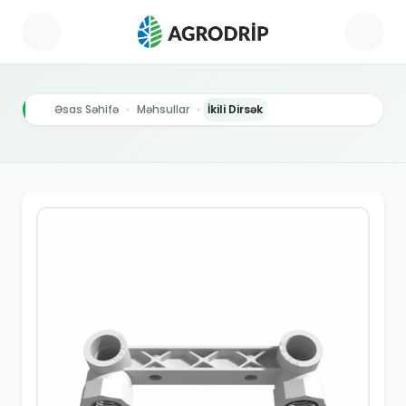
Əsas Səhifə
Məhsullar
İkili Dirsək