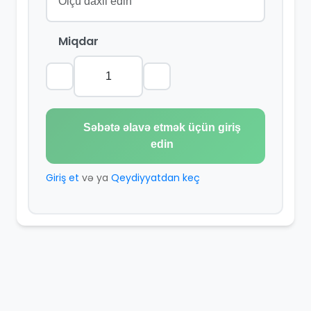
Miqdar
Səbətə əlavə etmək üçün giriş
edin
Giriş et
və ya
Qeydiyyatdan keç