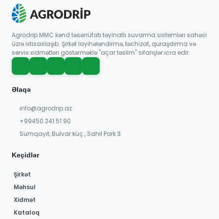
Agrodrip MMC kənd təsərrüfatı təyinatlı suvarma sistemləri sahəsi
üzrə ixtisaslaşıb. Şirkət layihələndirmə, təchizat, quraşdırma və
servis xidmətləri göstərməklə "açar təslim" sifarişlər icra edir.
Əlaqə
info@agrodrip.az
+99450 241 51 90
Sumqayıt, Bulvar küç., Sahil Park 3
Keçidlər
Şirkət
Məhsul
Xidmət
Kataloq