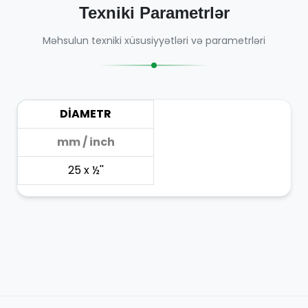
Texniki Parametrlər
Məhsulun texniki xüsusiyyətləri və parametrləri
DİAMETR
mm / inch
25 x ½''