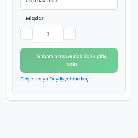
Miqdar
Səbətə əlavə etmək üçün giriş
edin
Giriş et
və ya
Qeydiyyatdan keç