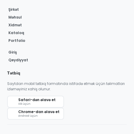
Şirkət
Məhsul
Xidmət
Kataloq
Portfolio
Giriş
Qeydiyyat
Tətbiq
Saytdan mobil tətbiq formatında istifadə etmək üçün təlimatları
izləməyiniz xahiş olunur.
Safari-dən əlavə et
iOS üçün
Chrome-dan əlavə et
Android üçün