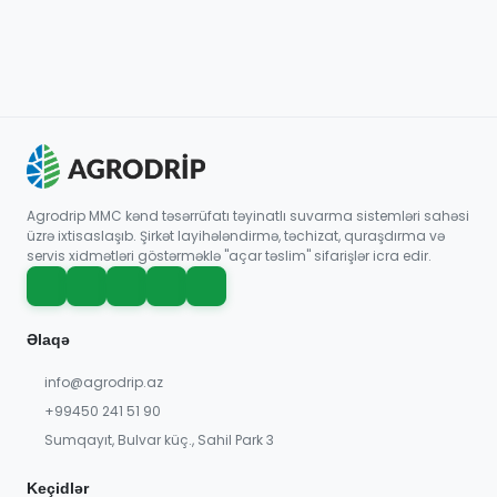
Agrodrip MMC kənd təsərrüfatı təyinatlı suvarma sistemləri sahəsi
üzrə ixtisaslaşıb. Şirkət layihələndirmə, təchizat, quraşdırma və
servis xidmətləri göstərməklə "açar təslim" sifarişlər icra edir.
Əlaqə
info@agrodrip.az
+99450 241 51 90
Sumqayıt, Bulvar küç., Sahil Park 3
Keçidlər