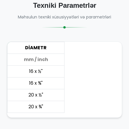
Texniki Parametrlər
Məhsulun texniki xüsusiyyətləri və parametrləri
DİAMETR
mm / inch
16 x ½"
16 x ¾"
20 x ½"
20 x ¾"