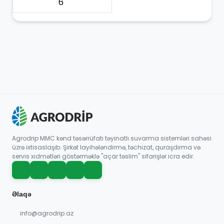
6"
Agrodrip MMC kənd təsərrüfatı təyinatlı suvarma sistemləri sahəsi
üzrə ixtisaslaşıb. Şirkət layihələndirmə, təchizat, quraşdırma və
servis xidmətləri göstərməklə "açar təslim" sifarişlər icra edir.
Əlaqə
info@agrodrip.az