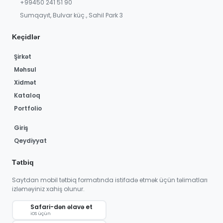
+99450 241 51 90
Sumqayıt, Bulvar küç., Sahil Park 3
Keçidlər
Şirkət
Məhsul
Xidmət
Kataloq
Portfolio
Giriş
Qeydiyyat
Tətbiq
Saytdan mobil tətbiq formatında istifadə etmək üçün təlimatları
izləməyiniz xahiş olunur.
Safari-dən əlavə et
iOS üçün