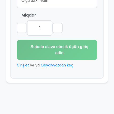
Miqdar
Səbətə əlavə etmək üçün giriş
edin
Giriş et
və ya
Qeydiyyatdan keç