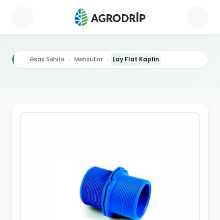
Əsas Səhifə
Məhsullar
Lay Flat Kaplin