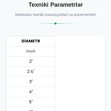
Texniki Parametrlər
Məhsulun texniki xüsusiyyətləri və parametrləri
DİAMETR
inch
2"
2 ½"
3"
4"
5"