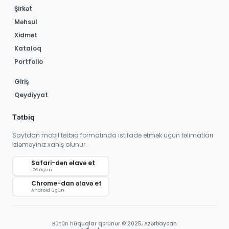
Şirkət
Məhsul
Xidmət
Kataloq
Portfolio
Giriş
Qeydiyyat
Tətbiq
Saytdan mobil tətbiq formatında istifadə etmək üçün təlimatları
izləməyiniz xahiş olunur.
Safari-dən əlavə et
iOS üçün
Chrome-dan əlavə et
Android üçün
Bütün hüquqlar qorunur © 2025, Azərbaycan