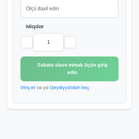
Miqdar
Səbətə əlavə etmək üçün giriş
edin
Giriş et
və ya
Qeydiyyatdan keç