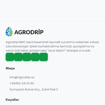
Agrodrip MMC kənd təsərrüfatı təyinatlı suvarma sistemləri sahəsi
üzrə ixtisaslaşıb. Şirkət layihələndirmə, təchizat, quraşdırma və
servis xidmətləri göstərməklə "açar təslim" sifarişlər icra edir.
Əlaqə
info@agrodrip.az
+99450 241 51 90
Sumqayıt, Bulvar küç., Sahil Park 3
Keçidlər