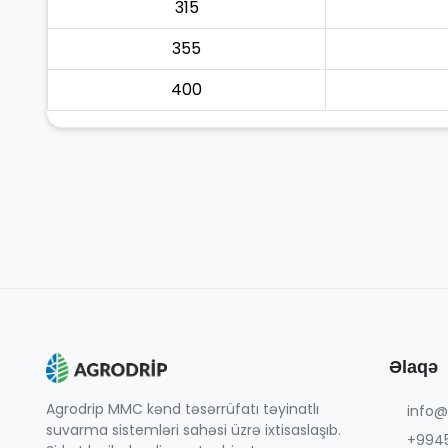
315
355
400
Əlaqə
Agrodrip MMC kənd təsərrüfatı təyinatlı
info@
suvarma sistemləri sahəsi üzrə ixtisaslaşıb.
+9945