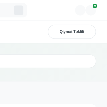
0
Qiymət Təklifi