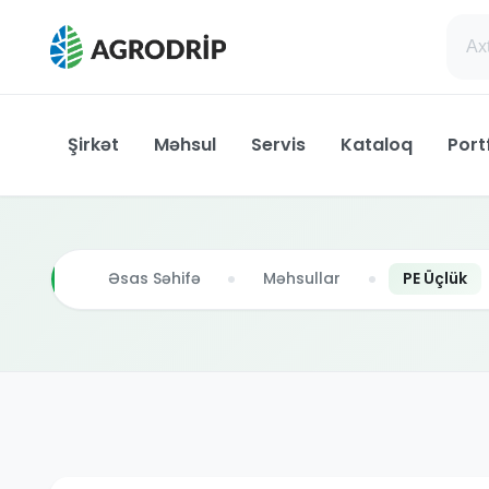
Şirkət
Məhsul
Servis
Kataloq
Port
Əsas Səhifə
Məhsullar
PE Üçlük