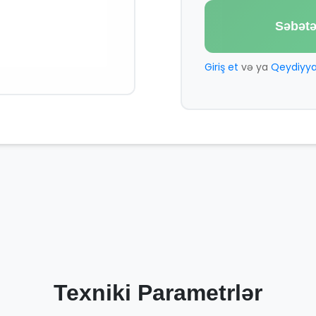
Səbətə
Giriş et
və ya
Qeydiyya
Texniki Parametrlər