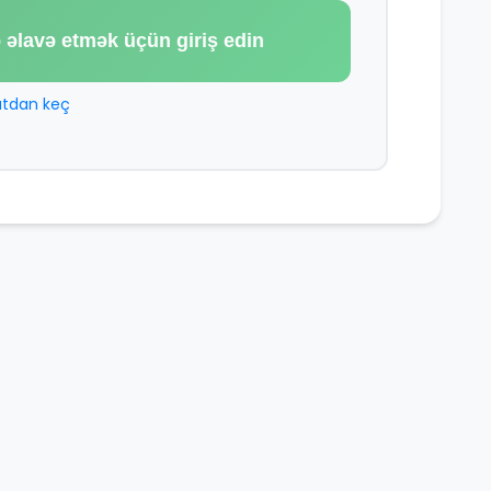
 əlavə etmək üçün giriş edin
tdan keç