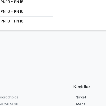
PN 10 - PN 16
PN 10 - PN 16
PN 10 - PN 16
Keçidlər
agrodrip.az
Şirkət
0 241 51 90
Məhsul