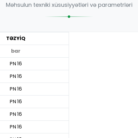
Məhsulun texniki xüsusiyyətləri və parametrləri
TƏZYİQ
bar
PN 16
PN 16
PN 16
PN 16
PN 16
PN 16