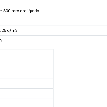
 - 800 mm aralığında
ı: 25 q/m3
m