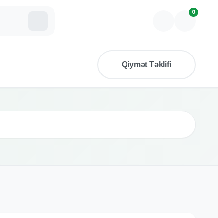
0
Qiymət Təklifi