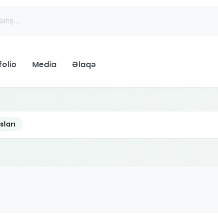
folio
Media
Əlaqə
sları