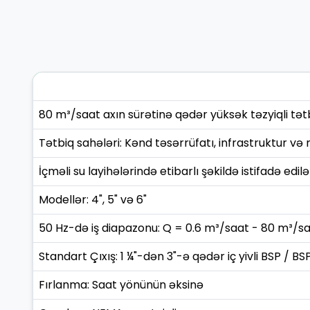
80 m³/saat axın sürətinə qədər yüksək təzyiqli tə
Tətbiq sahələri: Kənd təsərrüfatı, infrastruktur və
İçməli su layihələrində etibarlı şəkildə istifadə edilə
Modellər: 4", 5" və 6"
50 Hz-də iş diapazonu: Q = 0.6 m³/saat - 80 m³/s
Standart Çıxış: 1 ¼"-dən 3"-ə qədər iç yivli BSP / B
Fırlanma: Saat yönünün əksinə