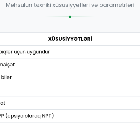
Məhsulun texniki xüsusiyyətləri və parametrləri
XÜSUSİYYƏTLƏRİ
tbiqlər üçün uyğundur
 məişət
 bilər
aat
SPP (opsiya olaraq NPT)