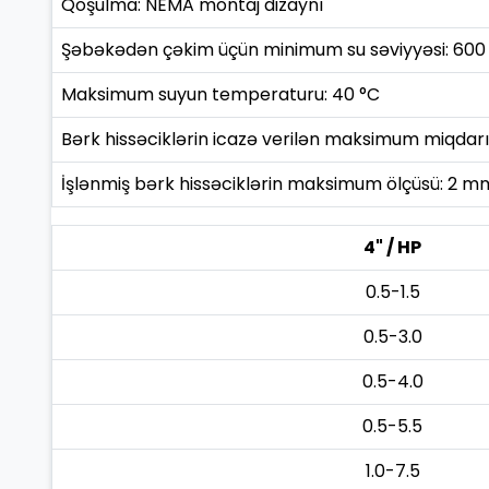
Qoşulma: NEMA montaj dizaynı
Şəbəkədən çəkim üçün minimum su səviyyəsi: 600
Maksimum suyun temperaturu: 40 °C
Bərk hissəciklərin icazə verilən maksimum miqdar
İşlənmiş bərk hissəciklərin maksimum ölçüsü: 2 m
4" / HP
0.5-1.5
0.5-3.0
0.5-4.0
0.5-5.5
1.0-7.5