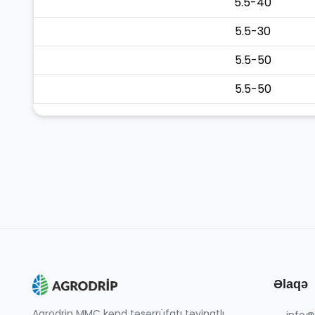
5.5-40
5.5-30
5.5-50
5.5-50
Əlaqə
Agrodrip MMC kənd təsərrüfatı təyinatlı