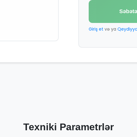
Səbətə
Giriş et
və ya
Qeydiyya
Texniki Parametrlər