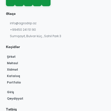
Əlaqə
info@agrodrip.az
+99450 241 51 90
Sumqayıt, Bulvar küç., Sahil Park 3
Keçidlər
Şirkət
Məhsul
Xidmət
Kataloq
Portfolio
Giriş
Qeydiyyat
Tətbiq