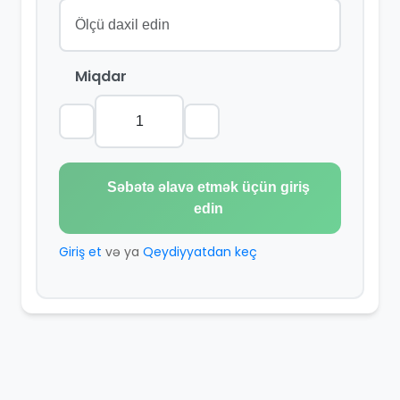
Miqdar
Səbətə əlavə etmək üçün giriş
edin
Giriş et
və ya
Qeydiyyatdan keç