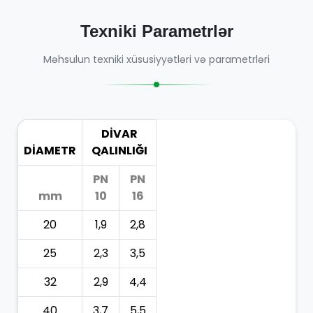
Texniki Parametrlər
Məhsulun texniki xüsusiyyətləri və parametrləri
DİVAR
DİAMETR
QALINLIĞI
PN
PN
mm
10
16
20
1,9
2,8
25
2,3
3,5
32
2,9
4,4
40
3,7
5,5