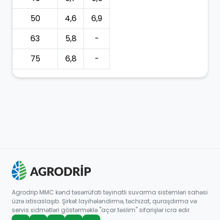
50
4,6
6,9
63
5,8
-
75
6,8
-
Agrodrip MMC kənd təsərrüfatı təyinatlı suvarma sistemləri sahəsi
üzrə ixtisaslaşıb. Şirkət layihələndirmə, təchizat, quraşdırma və
servis xidmətləri göstərməklə "açar təslim" sifarişlər icra edir.