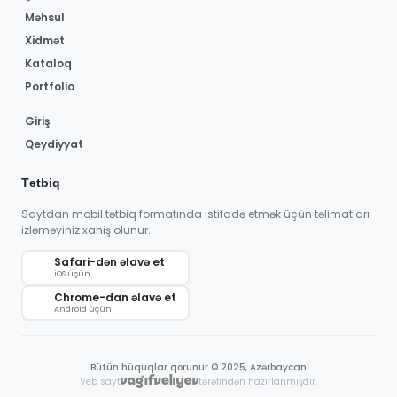
Məhsul
Xidmət
Kataloq
Portfolio
Giriş
Qeydiyyat
Tətbiq
Saytdan mobil tətbiq formatında istifadə etmək üçün təlimatları
izləməyiniz xahiş olunur.
Safari-dən əlavə et
iOS üçün
Chrome-dan əlavə et
Android üçün
Bütün hüquqlar qorunur © 2025, Azərbaycan
Veb sayt
tərəfindən hazırlanmışdır.