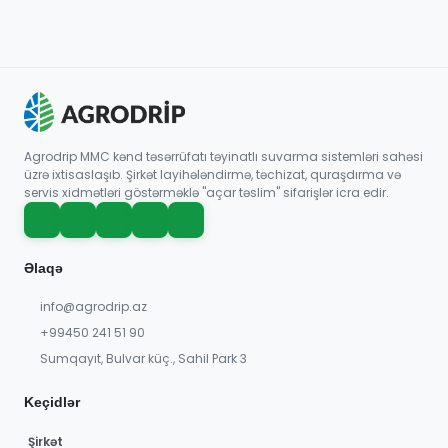
Agrodrip MMC kənd təsərrüfatı təyinatlı suvarma sistemləri sahəsi
üzrə ixtisaslaşıb. Şirkət layihələndirmə, təchizat, quraşdırma və
servis xidmətləri göstərməklə "açar təslim" sifarişlər icra edir.
Əlaqə
info@agrodrip.az
+99450 241 51 90
Sumqayıt, Bulvar küç., Sahil Park 3
Keçidlər
Şirkət