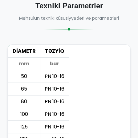
Texniki Parametrlər
Məhsulun texniki xüsusiyyətləri və parametrləri
DİAMETR
TƏZYİQ
mm
bar
50
PN 10-16
65
PN 10-16
80
PN 10-16
100
PN 10-16
125
PN 10-16