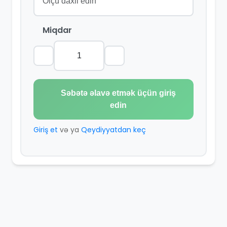
Miqdar
Səbətə əlavə etmək üçün giriş
edin
Giriş et
və ya
Qeydiyyatdan keç