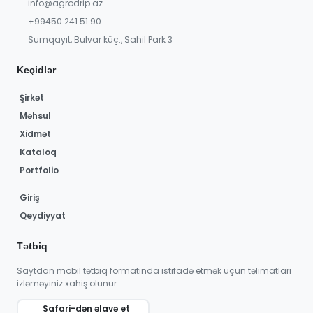
info@agrodrip.az
+99450 241 51 90
Sumqayıt, Bulvar küç., Sahil Park 3
Keçidlər
Şirkət
Məhsul
Xidmət
Kataloq
Portfolio
Giriş
Qeydiyyat
Tətbiq
Saytdan mobil tətbiq formatında istifadə etmək üçün təlimatları
izləməyiniz xahiş olunur.
Safari-dən əlavə et