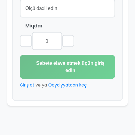
Miqdar
Səbətə əlavə etmək üçün giriş
edin
Giriş et
və ya
Qeydiyyatdan keç