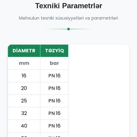
Texniki Parametrlər
Məhsulun texniki xüsusiyyətləri və parametrləri
DİAMETR
TƏZYİQ
mm
bar
16
PN 16
20
PN 16
25
PN 16
32
PN 16
40
PN 16