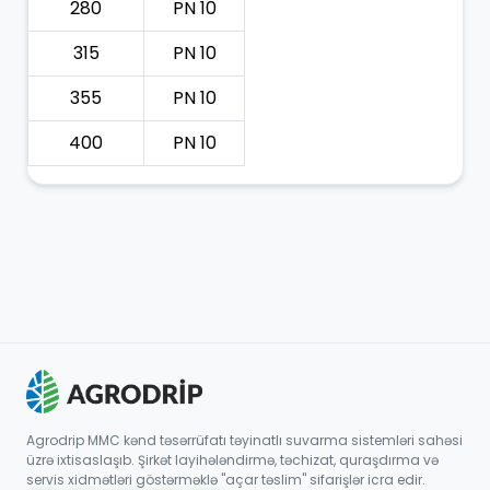
280
PN 10
315
PN 10
355
PN 10
400
PN 10
Agrodrip MMC kənd təsərrüfatı təyinatlı suvarma sistemləri sahəsi
üzrə ixtisaslaşıb. Şirkət layihələndirmə, təchizat, quraşdırma və
servis xidmətləri göstərməklə "açar təslim" sifarişlər icra edir.