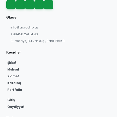
Əlaqə
info@agrodrip.az
+99450 241 51 90
Sumqayıt, Bulvar küç., Sahil Park 3
Keçidlər
Şirkət
Məhsul
Xidmət
Kataloq
Portfolio
Giriş
Qeydiyyat