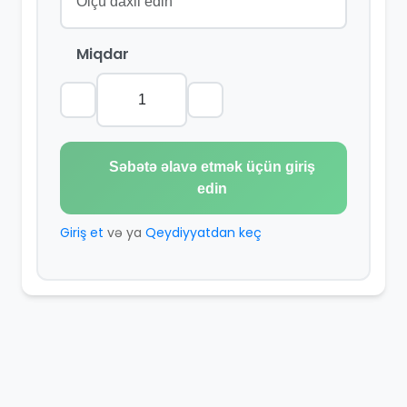
Miqdar
Səbətə əlavə etmək üçün giriş
edin
Giriş et
və ya
Qeydiyyatdan keç