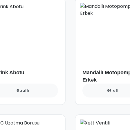
ink Abotu
Mandallı Motopomp
Erkək
Ətraflı
Ətraflı