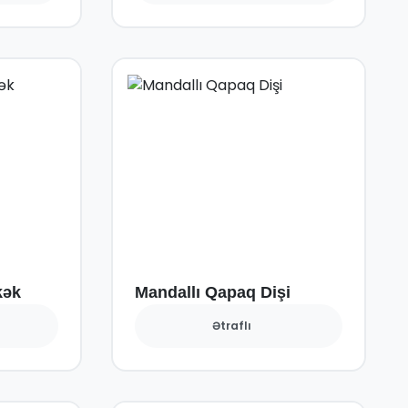
kək
Mandallı Qapaq Dişi
Ətraflı