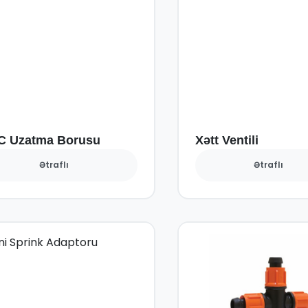
C Uzatma Borusu
Xətt Ventili
Ətraflı
Ətraflı