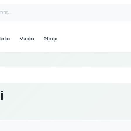
folio
Media
Əlaqə
İ