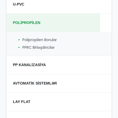
U-PVC
Dizel Nasoslar
Traktor Tipli Nasoslar
U-PVC Borular
Elektrik Nasoslar
POLİPROPİLEN
U-PVC Birləşdiricilər
Quyu Nasosları
Polipropilen Borular
PPRC Birləşdiricilər
PP KANALİZASİYA
PP Birləşdiricilər
AVTOMATİK SİSTEMLƏR
PP Boru
Avtomatika
LAY FLAT
Rotorlar
Lay Flat Borular