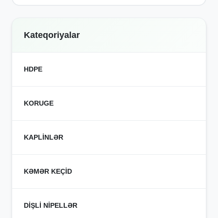
Kateqoriyalar
HDPE
Polietilen Borular
KORUGE
Enjeksiyon Birləşdiricilər
Elektrofüzyon Birləşdiricilər
Koruge Borular
Metal Birləşdiricilər
KAPLİNLƏR
Koruge Birləşdiricilər
Sıxma Birləşdiricilər
KƏMƏR KEÇİD
Kəmər Keçidlər
DİŞLİ NİPELLƏR