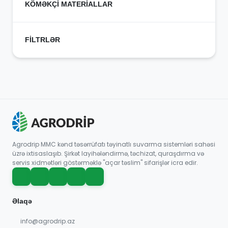
KÖMƏKÇİ MATERİALLAR
Lay Flat Birləşdiricilər
Köməkçi Materiallar
FİLTRLƏR
Plastik Filtrlər
Metal Filtrlər
Avtomatik Filtrlər
Filtr Sistemləri
Gravel Sistemləri
Agrodrip MMC kənd təsərrüfatı təyinatlı suvarma sistemləri sahəsi
üzrə ixtisaslaşıb. Şirkət layihələndirmə, təchizat, quraşdırma və
servis xidmətləri göstərməklə "açar təslim" sifarişlər icra edir.
Əlaqə
info@agrodrip.az