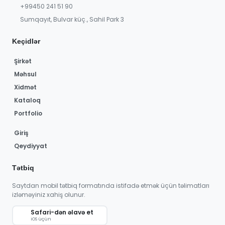
+99450 241 51 90
Sumqayıt, Bulvar küç., Sahil Park 3
Keçidlər
Şirkət
Məhsul
Xidmət
Kataloq
Portfolio
Giriş
Qeydiyyat
Tətbiq
Saytdan mobil tətbiq formatında istifadə etmək üçün təlimatları
izləməyiniz xahiş olunur.
Safari-dən əlavə et
iOS üçün