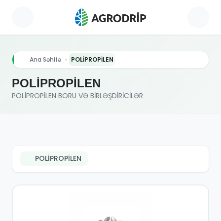
Ana Səhifə
POLİPROPİLEN
POLİPROPİLEN
POLİPROPİLEN BORU VƏ BİRLƏŞDİRİCİLƏR
POLİPROPİLEN